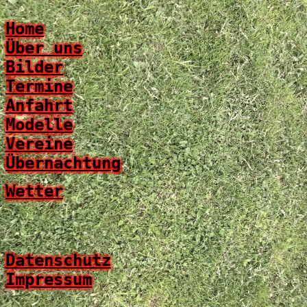
Home
Über uns
Bilder
Termine
Anfahrt
Modelle
Vereine
Übernachtung
Wetter
Datenschutz
Impressum